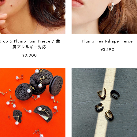
Drop & Plump Point Pierce / 金
Plump Heart-shape Pierce
属アレルギー対応
¥3,190
¥3,300