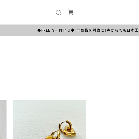
◆FREE SHIPPING◆ 全商品を対象に1点からでも日本国内【全国送料