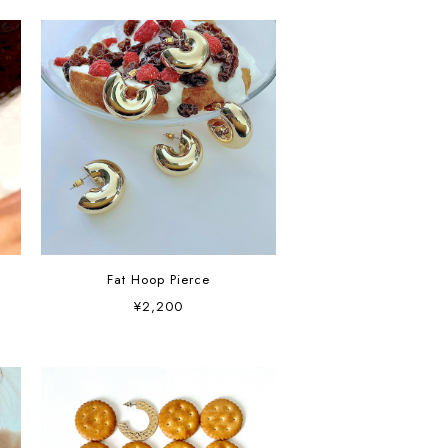
ア
Fat Hoop Pierce
¥2,200