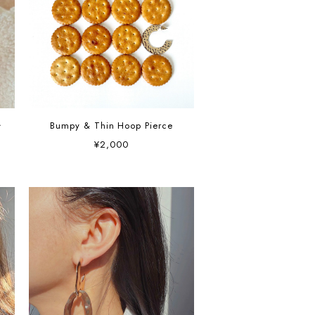
レ
Bumpy & Thin Hoop Pierce
¥2,000