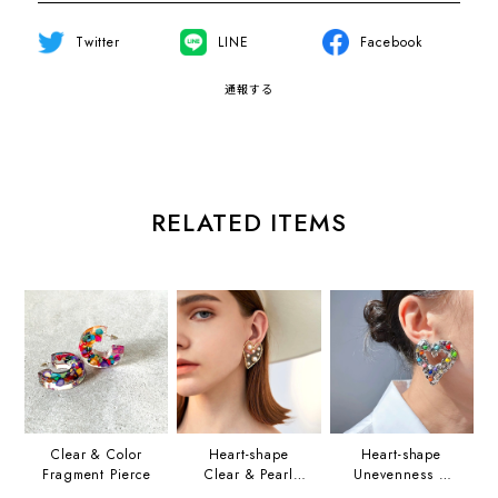
Twitter
LINE
Facebook
通報する
RELATED ITEMS
Clear & Color
Heart-shape
Heart-shape
Fragment Pierce
Clear & Pearl
Unevenness &
Pierce
Beads Pierce