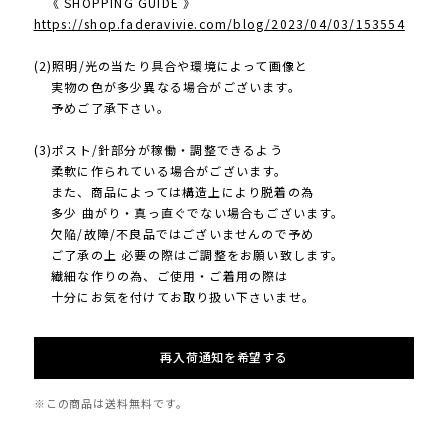
《 SHOPPING GUIDE 》
https://shop.faderavivie.com/blog/2023/04/03/153554
(2)照明/光の当たり具合や環境によって画像と
実物の色が多少異なる場合がございます。
予めご了承下さい。
(3)ポスト/針部分が稼働・調整できるよう
柔軟に作られている場合がございます。
また、商品によっては構造上により脱着の為
多少 曲がり・真っ直ぐでない場合もございます。
欠陥/故障/不良品ではございませんので予め
ご了承の上 必要の際はご調整をお願い致します。
繊細な作りの為、ご使用・ご着用の際は
十分にお気を付けてお取り扱い下さいませ。
再入荷通知を希望する
※この商品は
送料無料
です。