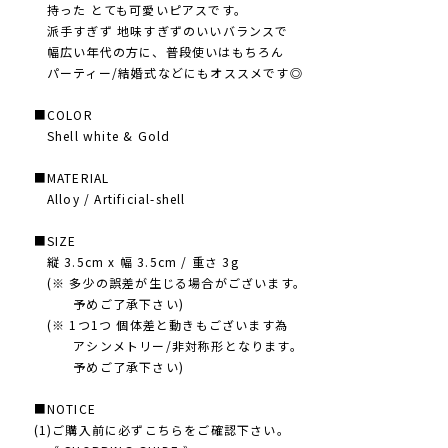
持った とても可愛いピアスです。
派手すぎず 地味すぎずのいいバランスで
幅広い年代の方に、普段使いはもちろん
パーティー/結婚式などにもオススメです◎
■COLOR
Shell white & Gold
■MATERIAL
Alloy / Artificial-shell
■SIZE
縦 3.5cm x 幅 3.5cm / 重さ 3g
(※ 多少の誤差が生じる場合がございます。
予めご了承下さい)
(※ 1つ1つ 個体差と動きもございます為
アシンメトリー/非対称形となります。
予めご了承下さい)
■NOTICE
(1)ご購入前に必ずこちらをご確認下さい。