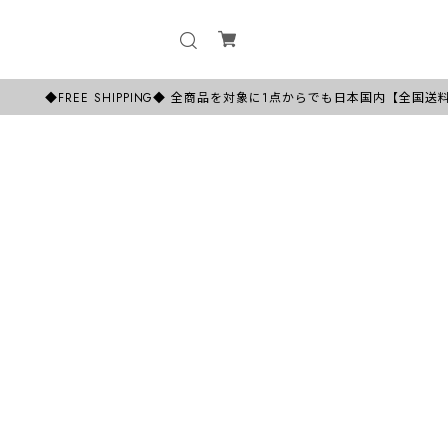
◆FREE SHIPPING◆ 全商品を対象に1点からでも日本国内【全国送料
税込
25%OFF