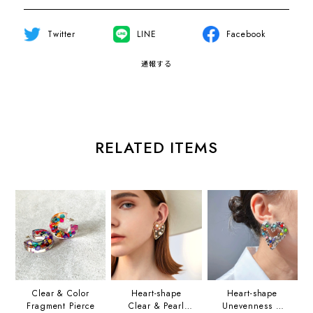
Twitter
LINE
Facebook
通報する
RELATED ITEMS
Clear & Color
Heart-shape
Heart-shape
Fragment Pierce
Clear & Pearl
Unevenness &