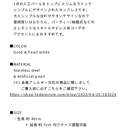
1点の人工パールをトップにスリムなラインで
シンプルにデザインされたネックレスです。
大人シンプルな合わせやすいデザインなので
普段使いはもちろん、パーティー/結婚式などの
エレガントなスタイルやドレス系コーデの
アクセントにもおすすめです。
■COLOR
Gold & Pearl white
■MATERIAL
Stainless steel
& Artificial-pearl
(※) 金属アレルギー対応の商品に関しまして
ご購入前に必ずこちらをご確認下さい。
https://shop.faderavivie.com/blog/2023/04/25/182026
■SIZE
・全長 約 40cm
＋ 延長 約 5cm 内でサイズ調整可能