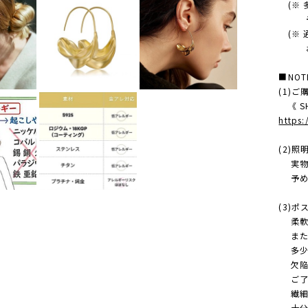
(※ 
予め
(※ 
お求
■NOT
(1)
《 SH
https
(2)
実物の
予め
(3)
柔軟に
また、
多少 
欠陥/
ご了承
繊細な
十分に