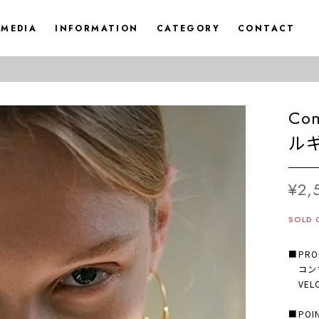
MEDIA
INFORMATION
CATEGORY
CONTACT
Com
ル
¥2,
SOLD 
■PRO
コンプ
VEL
■POI