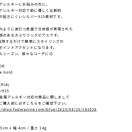
レルギーにお悩みの方に。
レルギー対応で肌に優しく比較的
起きにくいシルバー925素材です。
ように波打つ表面で立体感が表現された
のある大ぶりフックピアスです。
用するだけで簡単にスタイリングの
イントアクセントになります。
シーズン、様々なコーデに◎
OR
e Gold
RIAL
r925
 金属アレルギー対応の商品に関しまして
入前に必ずこちらをご確認下さい。
://shop.faderavivie.com/blog/2023/04/25/182026
E
cm x 幅 4cm / 重さ 14g