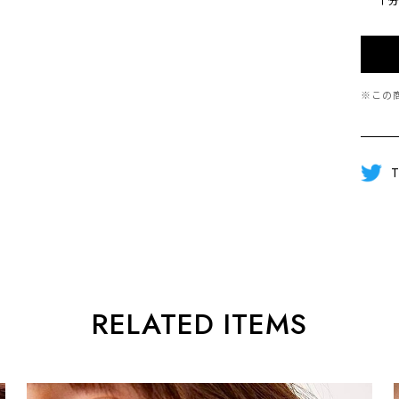
※この
T
RELATED ITEMS