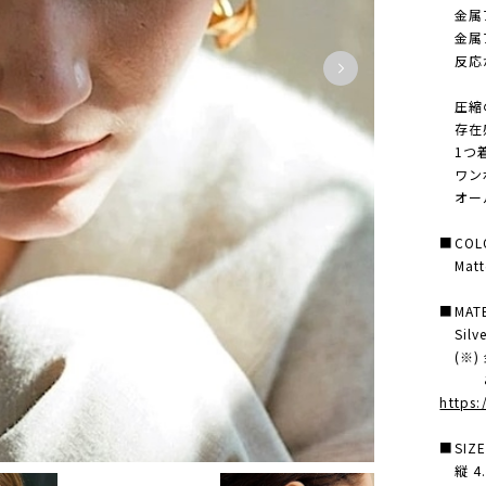
金属ア
金属ア
反応が
圧縮の
存在感
1つ着
ワンポ
オール
■COL
Matt
■MATE
Silve
(※)
ご購
https
■SIZ
縦 4.5