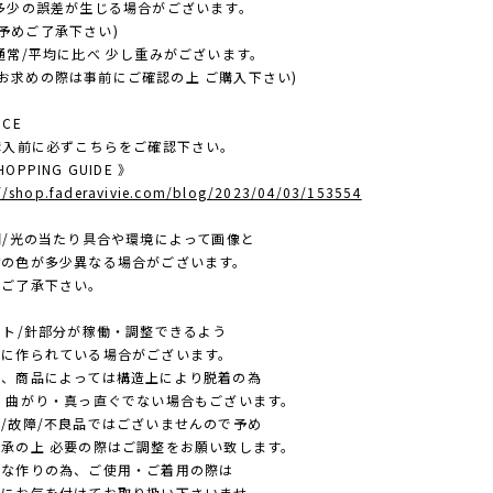
多少の誤差が生じる場合がございます。
ご了承下さい)
通常/平均に比べ 少し重みがございます。
めの際は事前にご確認の上 ご購入下さい)
ICE
ご購入前に必ずこちらをご確認下さい。
OPPING GUIDE 》
://shop.faderavivie.com/blog/2023/04/03/153554
照明/光の当たり具合や環境によって画像と
色が多少異なる場合がございます。
ご了承下さい。
ポスト/針部分が稼働・調整できるよう
作られている場合がございます。
商品によっては構造上により脱着の為
曲がり・真っ直ぐでない場合もございます。
故障/不良品ではございませんので予め
の上 必要の際はご調整をお願い致します。
作りの為、ご使用・ご着用の際は
お気を付けてお取り扱い下さいませ。