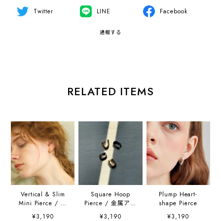
Twitter
LINE
Facebook
通報する
RELATED ITEMS
Vertical & Slim
Square Hoop
Plump Heart-
Mini Pierce / 金
Pierce / 金属アレ
shape Pierce
属アレルギー対応
ルギー対応
¥3,190
¥3,190
¥3,190