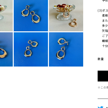
予め
(3)
柔軟に
また、
多少 
欠陥/
ご了承
繊細な
十分に
数量
※この