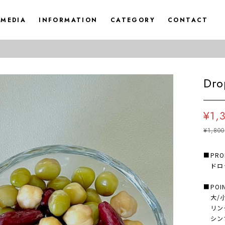
MEDIA
INFORMATION
CATEGORY
CONTACT
◆FR
Dro
¥1,
¥1,800
■PRO
ドロップ
■POI
大/小
リン
シンプ