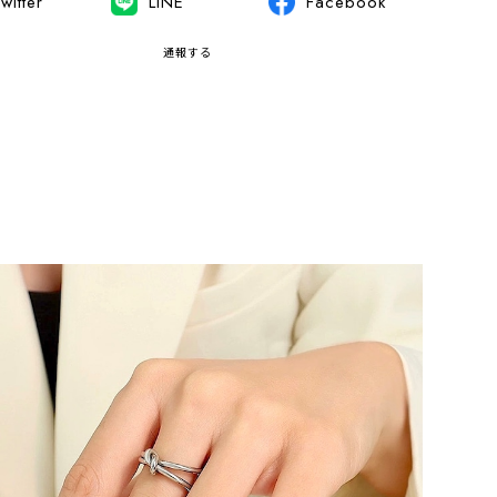
witter
LINE
Facebook
通報する