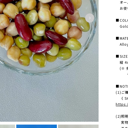
オール
お使
■COL
Gol
■MATE
Allo
■SIZ
縦 4cm
(※ 
予め
■NOT
(1)
《 SH
https
(2)
実物の