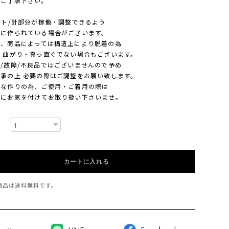
ご了承下さい。
ポスト/針部分が稼働・調整できるよう
作られている場合がございます。
商品によっては構造上により脱着の為
曲がり・真っ直ぐでない場合もございます。
故障/不良品ではございませんので予め
の上 必要の際はご調整をお願い致します。
作りの為、ご使用・ご着用の際は
お気を付けてお取り扱い下さいませ。
カートに入れる
商品は
送料無料
です。