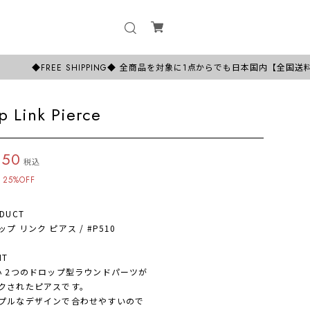
EE SHIPPING◆ 全商品を対象に1点からでも日本国内【全国送料無料！】
p Link Pierce
350
税込
25%OFF
DUCT
 リンク ピアス / #P510
NT
 2つのドロップ型ラウンドパーツが
クされたピアスです。
ルなデザインで合わせやすいので