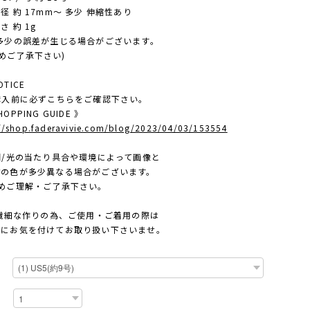
約 17mm〜 多少 伸縮性あり
 約 1g
多少の誤差が生じる場合がございます。
ご了承下さい)
TICE
ご購入前に必ずこちらをご確認下さい。
OPPING GUIDE 》
://shop.faderavivie.com/blog/2023/04/03/153554
照明/光の当たり具合や環境によって画像と
色が多少異なる場合がございます。
ご理解・ご了承下さい。
繊細な作りの為、ご使用・ご着用の際は
お気を付けてお取り扱い下さいませ。