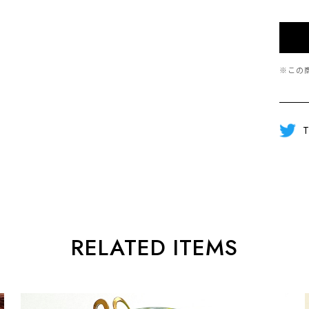
※この
T
RELATED ITEMS