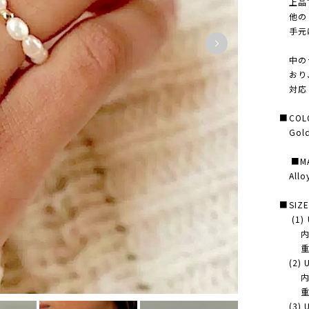
上品で
他のリ
手元に
中のラ
おり、
対応
■COL
Gold 
■MAT
Alloy 
■SIZ
(1) 
内径 
重さ
(2) U
内径 
重さ
(3) U