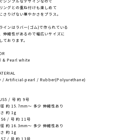
シンプルなデザインなので
ングとの重ね付けも楽しめて
さりげない華やかさをプラス。
インはラバー(ゴム)で作られている
伸縮性があるので幅広いサイズに
しております。
OR
& Pearl white
ERIAL
/ Artificial-pearl / Rubber(Polyurethane)
E
US5 / 号 約 9号
約 15.7mm〜 多少 伸縮性あり
 約 1g
S6 / 号 約 11号
約 16.3mm〜 多少 伸縮性あり
 約 1g
S7 / 号 約 13号