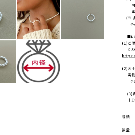
内径 
重さ
(※ 
予め
■NO
(1)
《 SH
https
(2)
実物の
予め
(3)
十分に
種類
数量