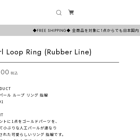
◆FREE SHIPPING◆ 全商品を対象に1点からでも日本国内【全国送料
rl Loop Ring (Rubber Line)
800
税込
DUCT
ール ループ リング 指輪
91
NT
トに1点をゴールドパーツを、
小ぶりな人工パールが連なり
れた可愛らしいリング 指輪です。