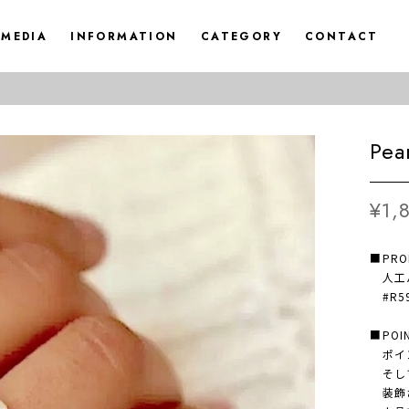
MEDIA
INFORMATION
CATEGORY
CONTACT
Pea
¥1,
■PRO
人工パ
#R5
■POI
ポイン
そして
装飾さ