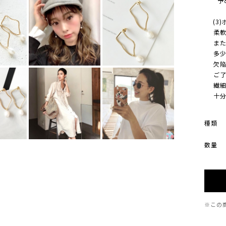
予め
(3)
柔軟に
また、
多少 
欠陥/
ご了承
繊細な
十分に
種類
数量
※この