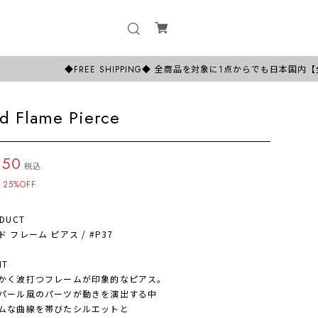
◆FREE SHIPPING◆ 全商品を対象に1点からでも日本国内【全国送料無
d Flame Pierce
350
税込
25%OFF
DUCT
フレーム ピアス / #P37
NT
く波打つフレームが印象的なピアス。
ール風のパーツが動きを演出する中
な曲線を帯びたシルエットと