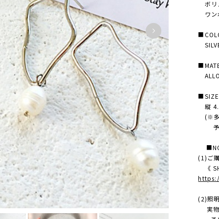
ボリュ
ワンポ
■COL
SILVE
■MATE
ALLOY
■SIZ
縦 4.2
(※多
予め
■NO
(1)
《 SH
https
(2)
実物の