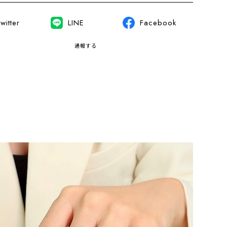
witter
LINE
Facebook
通報する