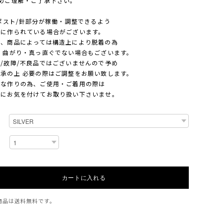
ご理解・ご了承下さい。
ポスト/針部分が稼働・調整できるよう
作られている場合がございます。
商品によっては構造上により脱着の為
曲がり・真っ直ぐでない場合もございます。
故障/不良品ではございませんので予め
の上 必要の際はご調整をお願い致します。
作りの為、ご使用・ご着用の際は
お気を付けてお取り扱い下さいませ。
カートに入れる
商品は
送料無料
です。