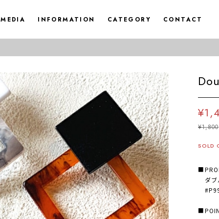
MEDIA
INFORMATION
CATEGORY
CONTACT
Dou
¥1,
¥1,800
SOLD 
■PRO
ダブル
#P99
■POI