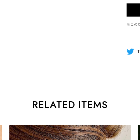
※この
T
RELATED ITEMS