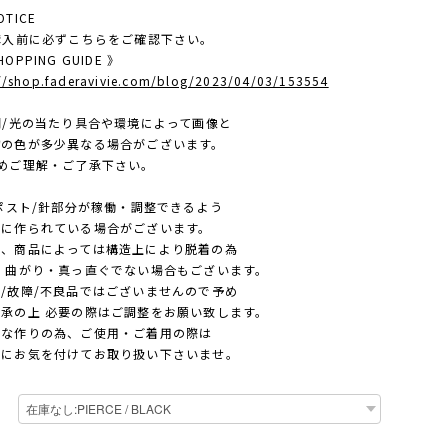
TICE
ご購入前に必ずこちらをご確認下さい。
OPPING GUIDE 》
://shop.faderavivie.com/blog/2023/04/03/153554
照明/光の当たり具合や環境によって画像と
色が多少異なる場合がございます。
ご理解・ご了承下さい。
ポスト/針部分が稼働・調整できるよう
作られている場合がございます。
商品によっては構造上により脱着の為
曲がり・真っ直ぐでない場合もございます。
故障/不良品ではございませんので予め
の上 必要の際はご調整をお願い致します。
作りの為、ご使用・ご着用の際は
お気を付けてお取り扱い下さいませ。