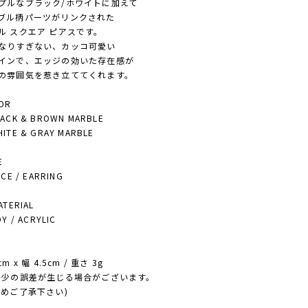
ルなブラック/ホワイトに加えて
ル柄パーツがリンクされた
 スクエア ピアスです。
りすぎない、カッコ可愛い
ンで、エッジの効いた存在感が
雰囲気を惹き立ててくれます。
OR
CK & BROWN MARBLE
TE & GRAY MARBLE
E
E / EARRING
ERIAL
 / ACRYLIC
E
m x 幅 4.5cm / 重さ 3g
少の誤差が生じる場合がございます。
ご了承下さい)