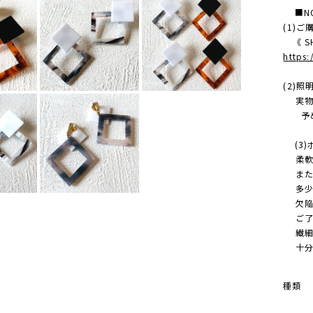
■NO
(1)
《 SH
https
(2)
実物の
予め
(3)
柔軟に
また、
多少 
欠陥/
ご了承
繊細な
十分に
種類