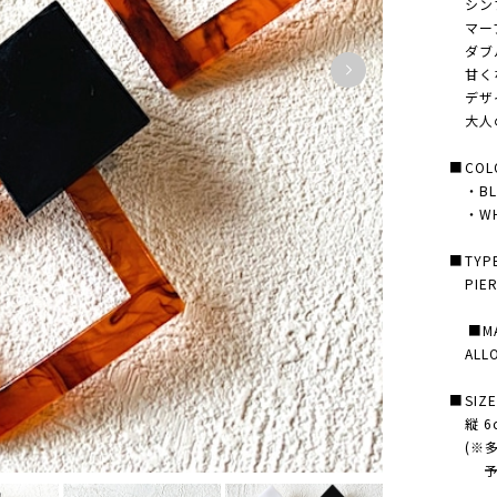
シンプ
マーブ
ダブル
甘くな
デザイ
大人の
■COL
・BLA
・WHI
■TYP
PIERC
■MAT
ALLOY
■SIZ
縦 6c
(※多
予め