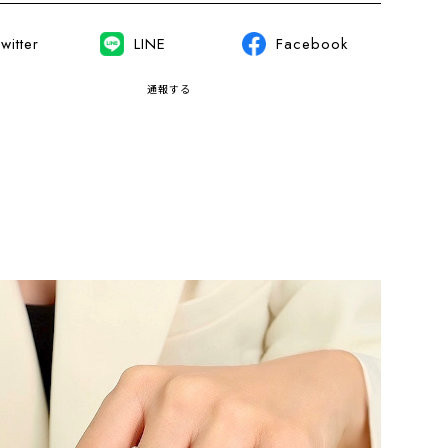
witter
LINE
Facebook
通報する