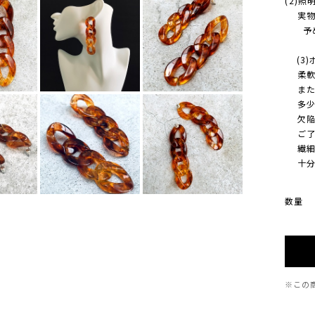
(2)
実物の
予め
(3)
柔軟に
また、
多少 
欠陥/
ご了承
繊細な
十分に
数量
※この