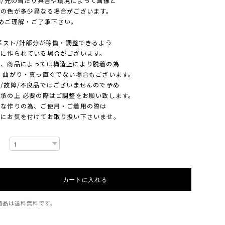
照明/光の当たり具合や環境によって画像と
色が多少異なる場合がございます。
ご理解・ご了承下さい。
ポスト/針部分が稼働・調整できるよう
作られている場合がございます。
商品によっては構造上により脱着の為
曲がり・真っ直ぐでない場合もございます。
故障/不良品ではございませんので予め
の上 必要の際はご調整をお願い致します。
作りの為、ご使用・ご着用の際は
お気を付けてお取り扱い下さいませ。
カートに入れる
商品は
送料無料
です。