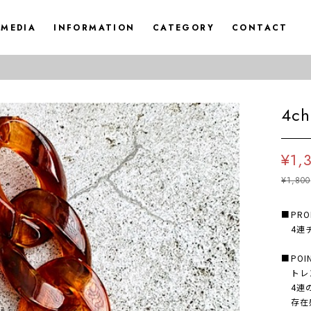
MEDIA
INFORMATION
CATEGORY
CONTACT
4ch
¥1,
¥1,800
■PRO
4連チ
■POI
トレン
4連の
存在感