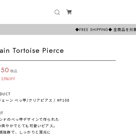
◆FREE SHIPPING◆ 全商品を対象に1
ain Tortoise Pierce
350
税込
25%OFF
DUCT
ェーン べっ甲/クリアピアス / #P108
NT
ドのべっ甲デザインで作られた
爽やかでとても可愛いピアス。
抜群で、しっかりと耳元に