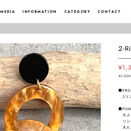
MEDIA
INFORMATION
CATEGORY
CONTACT
2-R
¥1,
¥1,800
■PRO
2リング
■POI
大ぶり
リン
大人コ