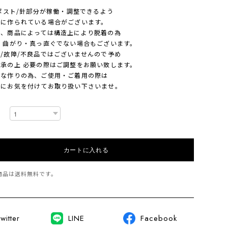
ポスト/針部分が稼働・調整できるよう
作られている場合がございます。
商品によっては構造上により脱着の為
曲がり・真っ直ぐでない場合もございます。
故障/不良品ではございませんので予め
の上 必要の際はご調整をお願い致します。
作りの為、ご使用・ご着用の際は
お気を付けてお取り扱い下さいませ。
カートに入れる
商品は
送料無料
です。
witter
LINE
Facebook