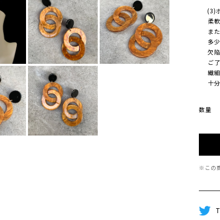
(3)
柔軟に
また、
多少 
欠陥/
ご了承
繊細な
十分に
数量
※この
T