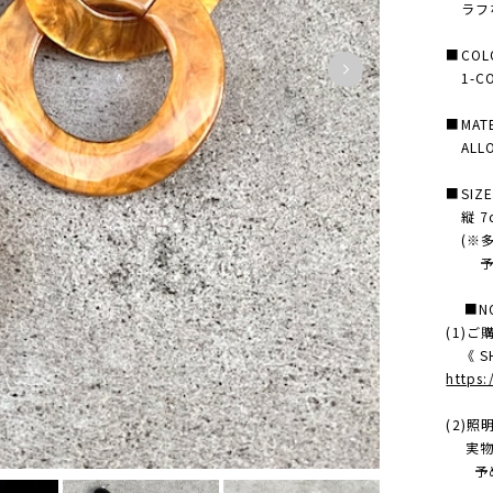
ラフな
■COL
1-CO
■MATE
ALLOY
■SIZ
縦 7c
(※多
予め
■NO
(1)
《 SH
https
(2)
実物の
予め