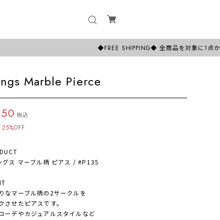
◆FREE SHIPPING◆ 全商品を対象に1点からでも
ings Marble Pierce
350
税込
25%OFF
DUCT
ス マーブル柄 ピアス / #P135
NT
なマーブル柄の2サークルを
クさせたピアスです。
ーデやカジュアルスタイルなど