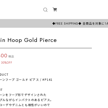
◆FREE SHIPPING◆ 全商品を対象に1点から
in Hoop Gold Pierce
400
税込
30%OFF
DUCT
ンフープ ゴールド ピアス / #P141
NT
ンをフープ形でデザインされた
ルながらインパクトのあるピアス。
ーデやデニムとも相性がいいので