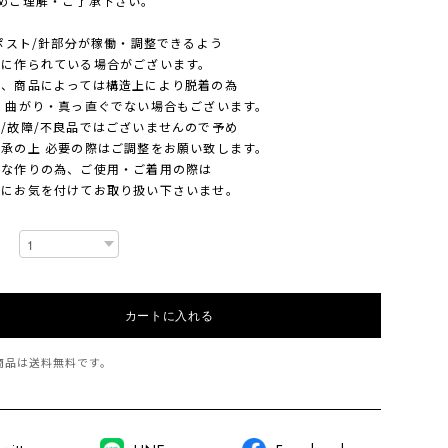
ご理解・ご了承下さい。
ポスト/針部分が稼働・調整できるよう
作られている場合がございます。
商品によっては構造上により脱着の為
曲がり・真っ直ぐでない場合もございます。
故障/不良品ではございませんので予め
の上 必要の際はご調整をお願い致します。
作りの為、ご使用・ご着用の際は
お気を付けてお取り扱い下さいませ。
カートに入れる
商品は
送料無料
です。