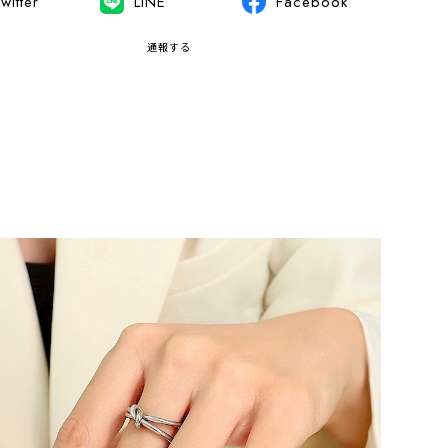
witter
LINE
Facebook
通報する