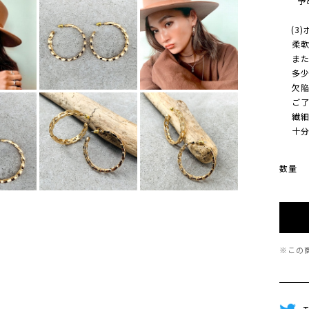
予め
(3)
柔軟に
また、
多少 
欠陥/
ご了承
繊細な
十分に
数量
※この