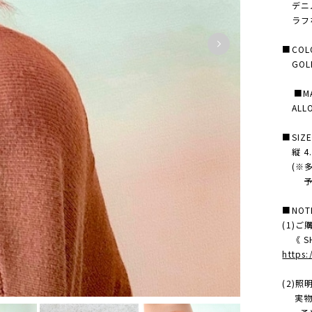
デニム
ラフな
■COL
GOL
■MAT
ALL
■SIZ
縦 4.
(※多
予め
■NOT
(1)
《 SH
https
(2)
実物の