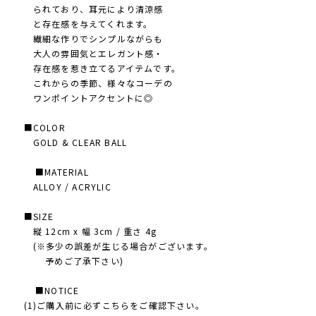
られており、耳元により清涼感
と存在感を与えてくれます。
繊細な作りでシンプルながらも
大人の雰囲気とエレガント感・
存在感を惹き立てるアイテムです。
これからの季節、様々なコーデの
ワンポイントアクセントに◎
■COLOR
GOLD & CLEAR BALL
■MATERIAL
ALLOY / ACRYLIC
■SIZE
縦 12cm x 幅 3cm / 重さ 4g
(※多少の誤差が生じる場合がございます。
予めご了承下さい)
■NOTICE
(1)ご購入前に必ずこちらをご確認下さい。