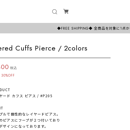
◆FREE SHIPPING◆ 全商品を対象に1点からでも日
ered Cuffs Pierce / 2colors
400
税込
30%OFF
DUCT
ード カフス ピアス / #P205
NT
ルで個性的なレイヤードピアス。
ピアスにフープが２つ付いており
ザインになっております。