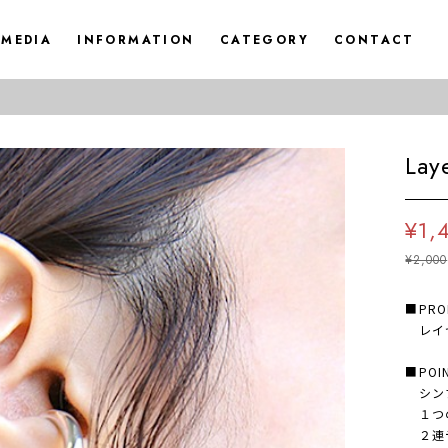
MEDIA
INFORMATION
CATEGORY
CONTACT
Lay
¥1,
¥2,000
■PRO
レイヤ
■POI
シンプ
１つの
２連デ