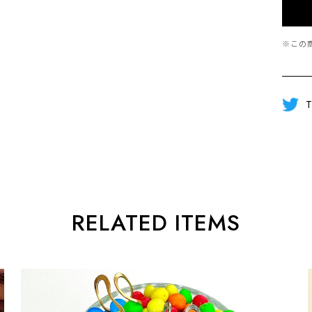
※この
T
RELATED ITEMS