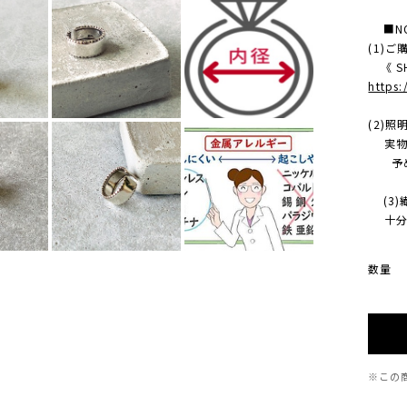
■NO
(1)
《 SH
https
(2)
実物の
予め
(3)
十分に
数量
※この