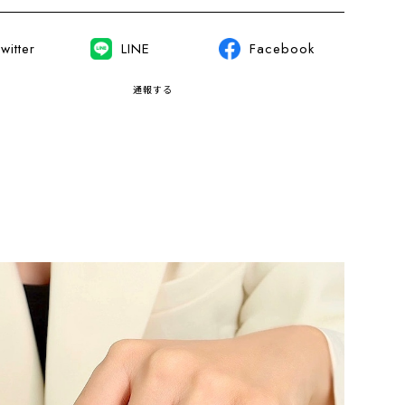
witter
LINE
Facebook
通報する