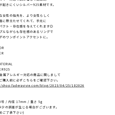
起きにくいシルバー925素材です。
女性の指先を 、より女性らしく
に際立たせ てくれて、手元に
クト・存在感を与えてくれます◎
ルながらも存在感のあるリングで
のワンポイントアクセントに。
OR
ER
ERIAL
ER925
 金属アレルギー対応の商品に関しまして
入前に必ずこちらをご確認下さい。
://shop.faderavivie.com/blog/2023/04/25/182026
E
号 / 内径 17mm / 重さ 5g
多少の誤差が生じる場合がございます。
ご了承下さい)