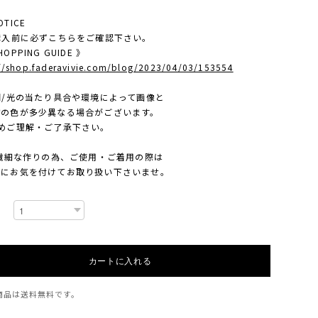
TICE
ご購入前に必ずこちらをご確認下さい。
OPPING GUIDE 》
://shop.faderavivie.com/blog/2023/04/03/153554
照明/光の当たり具合や環境によって画像と
色が多少異なる場合がございます。
ご理解・ご了承下さい。
繊細な作りの為、ご使用・ご着用の際は
お気を付けてお取り扱い下さいませ。
カートに入れる
商品は
送料無料
です。