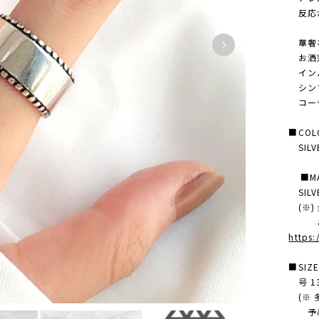
反応が
華奢な
お洒落
インパ
シンプ
コーデ
■COL
SILV
■MAT
SILV
(※)
ご購
https
■SIZ
号 13
(※ 
予め