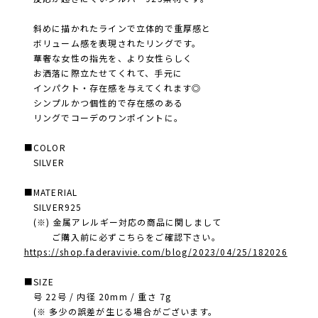
斜めに描かれたラインで立体的で重厚感と
ボリューム感を表現されたリングです。
華奢な女性の指先を 、より女性らしく
お洒落に際立たせ てくれて、手元に
インパクト・存在感を与えてくれます◎
シンプルかつ個性的で存在感のある
リングでコーデのワンポイントに。
■COLOR
SILVER
■MATERIAL
SILVER925
(※) 金属アレルギー対応の商品に関しまして
ご購入前に必ずこちらをご確認下さい。
https://shop.faderavivie.com/blog/2023/04/25/182026
■SIZE
号 22号 / 内径 20mm / 重さ 7g
(※ 多少の誤差が生じる場合がございます。