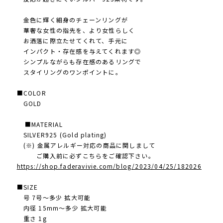
金色に輝く細身のチェーンリングが
華奢な女性の指先を 、より女性らしく
お洒落に際立たせ てくれて、手元に
インパクト・存在感を与えてくれます◎
シンプルながらも存在感のあるリングで
スタイリングのワンポイントに。
■COLOR
GOLD
■MATERIAL
SILVER925 (Gold plating)
(※) 金属アレルギー対応の商品に関しまして
ご購入前に必ずこちらをご確認下さい。
https://shop.faderavivie.com/blog/2023/04/25/182026
■SIZE
号 7号〜多少 拡大可能
内径 15mm〜多少 拡大可能
重さ 1g