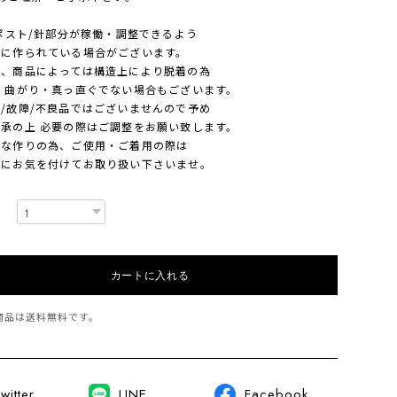
ポスト/針部分が稼働・調整できるよう
作られている場合がございます。
商品によっては構造上により脱着の為
曲がり・真っ直ぐでない場合もございます。
故障/不良品ではございませんので予め
の上 必要の際はご調整をお願い致します。
作りの為、ご使用・ご着用の際は
お気を付けてお取り扱い下さいませ。
カートに入れる
商品は
送料無料
です。
witter
LINE
Facebook