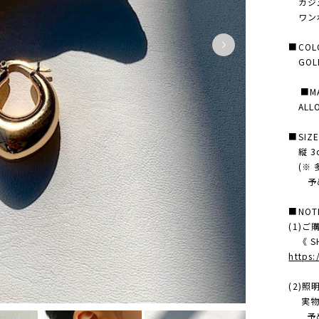
カジュ
ワンポ
■COL
GOL
■MAT
ALL
■SIZ
縦 3cm
(※ 
予め
■NOT
(1)
《 SH
https
(2)
実物の
予め