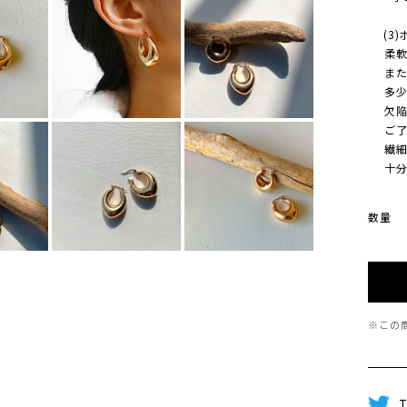
(3)
柔軟に
また、
多少 
欠陥/
ご了承
繊細な
十分に
数量
※この
T