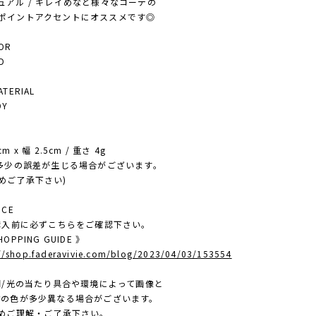
アル / キレイめなど様々なコーデの
イントアクセントにオススメです◎
OR
D
ERIAL
OY
E
 x 幅 2.5cm / 重さ 4g
多少の誤差が生じる場合がございます。
ご了承下さい)
ICE
ご購入前に必ずこちらをご確認下さい。
OPPING GUIDE 》
://shop.faderavivie.com/blog/2023/04/03/153554
照明/光の当たり具合や環境によって画像と
色が多少異なる場合がございます。
ご理解・ご了承下さい。