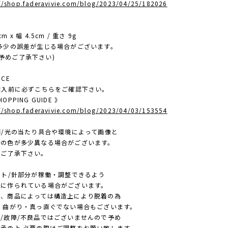
://shop.faderavivie.com/blog/2023/04/25/182026
E
 x 幅 4.5cm / 重さ 9g
多少の誤差が生じる場合がございます。
ご了承下さい)
ICE
ご購入前に必ずこちらをご確認下さい。
OPPING GUIDE 》
://shop.faderavivie.com/blog/2023/04/03/153554
照明/光の当たり具合や環境によって画像と
色が多少異なる場合がございます。
ご了承下さい。
ポスト/針部分が稼働・調整できるよう
作られている場合がございます。
商品によっては構造上により脱着の為
曲がり・真っ直ぐでない場合もございます。
故障/不良品ではございませんので予め
の上 必要の際はご調整をお願い致します。