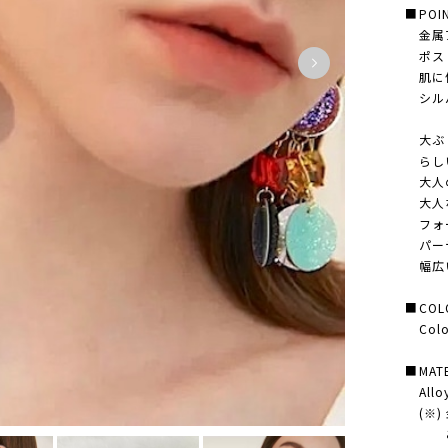
■POI
金属ア
ポスト
肌に優
シルバ
大ぶり
らしい
大人の
大人な
フォー
パーテ
幅広い
■COL
Color
■MATE
Alloy 
(※)
ご購