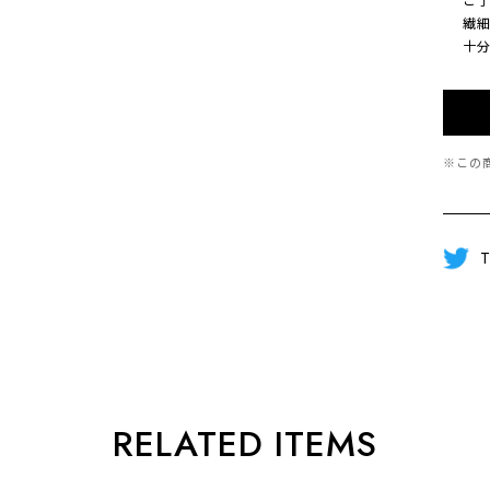
繊細な
十分に
※この
T
RELATED ITEMS