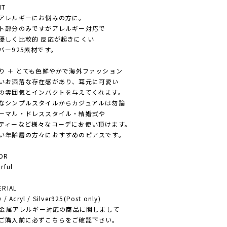
NT
レルギーにお悩みの方に。
部分のみですがアレルギー対応で
しく比較的 反応が起きにくい
ー925素材です。
 ＋ とても色鮮やかで海外ファッション
お洒落な存在感があり、耳元に可愛い
雰囲気とインパクトを与えてくれます。
シンプルスタイルからカジュアルは勿論
マル・ドレススタイル・結婚式や
ィーなど様々なコーデにお使い頂けます。
年齢層の方々におすすめのピアスです。
OR
ful
RIAL
/ Acryl / Silver925(Post only)
 金属アレルギー対応の商品に関しまして
入前に必ずこちらをご確認下さい。