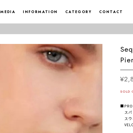
MEDIA
INFORMATION
CATEGORY
CONTACT
Seq
Pie
¥2,
SOLD 
■PRO
スパン
スウィ
VELC