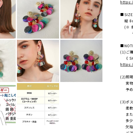
https
■SIZ
縦 8cm
(※ 
予め
■NOT
(1)
《 SH
https
(2)
実物の
予め
(3)
柔軟に
また、
多少 
欠陥/
ご了承