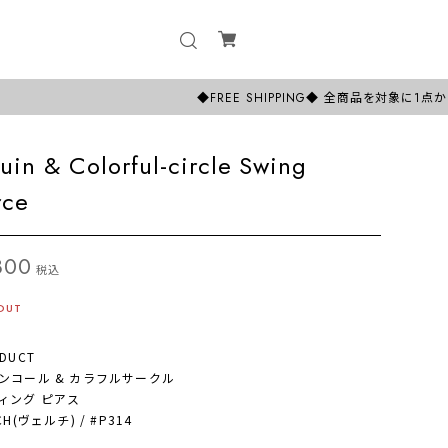
◆FREE SHIPPING◆ 全商品を対象に1点からでも日
uin & Colorful-circle Swing
rce
800
税込
OUT
DUCT
コール & カラフルサークル
ング ピアス
H(ヴェルチ) / #P314