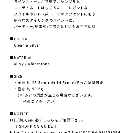
ラインストーンが特徴で、シンプルな
コーディネートはもちろん、エレガントな
スタイルやドレス系コーデのアクセントにも♪
様々なスタイリングのポイントに、
パーティー/結婚式/二次会などにもおすすめ◎
■COLOR
Clear & Silver
■MATERIAL
Alloy / Rhinestone
■SIZE
・全長 約 25.5cm + 約 14.5cm 内で長さ調整可能
・重さ 約 50.6g
(※ 多少の誤差が生じる場合がございます。
予めご了承下さい)
■NOTICE
(1)ご購入前に必ずこちらをご確認下さい。
《 SHOPPING GUIDE 》
https://shop.faderavivie.com/blog/2023/04/03/153554