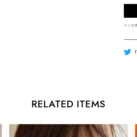
※この
T
RELATED ITEMS