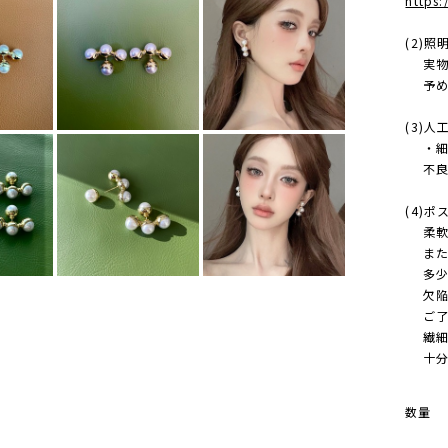
https
(2)
実物の
予め
(3)
・細か
不良品
(4)
柔軟に
また、
多少 
欠陥/
ご了承
繊細な
十分に
数量