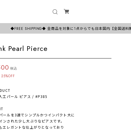
 SHIPPING◆ 全商品を対象に1点からでも日本国内【全国送料無料！】お気
ink Pearl Pierce
500
税込
25%OFF
DUCT
工パール ピアス / #P385
NT
ールを3連でシンプルかつインパクト大に
ンされた少し大ぶりなピアスです。
エレガントな仕上がりとなっており