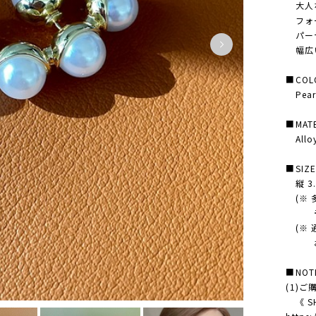
大人な
フォー
パーテ
幅広い
■COL
Pearl
■MATE
Alloy 
■SIZ
縦 3.3
(※ 
予め
(※ 
お求
■NOT
(1)
《 SH