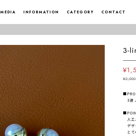
MEDIA
INFORMATION
CATEGORY
CONTACT
◆FREE
3-l
¥1,
¥2,000
■PRO
3連 人
■POI
人工パ
デザイ
とても