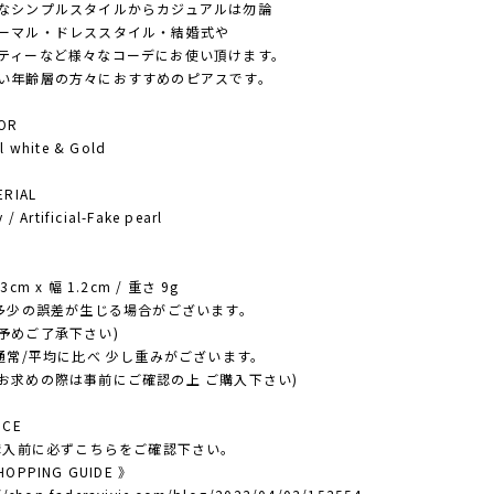
シンプルスタイルからカジュアルは勿論
マル・ドレススタイル・結婚式や
ィーなど様々なコーデにお使い頂けます。
年齢層の方々におすすめのピアスです。
OR
 white & Gold
RIAL
/ Artificial-Fake pearl
E
cm x 幅 1.2cm / 重さ 9g
多少の誤差が生じる場合がございます。
ご了承下さい)
通常/平均に比べ 少し重みがございます。
めの際は事前にご確認の上 ご購入下さい)
ICE
ご購入前に必ずこちらをご確認下さい。
OPPING GUIDE 》