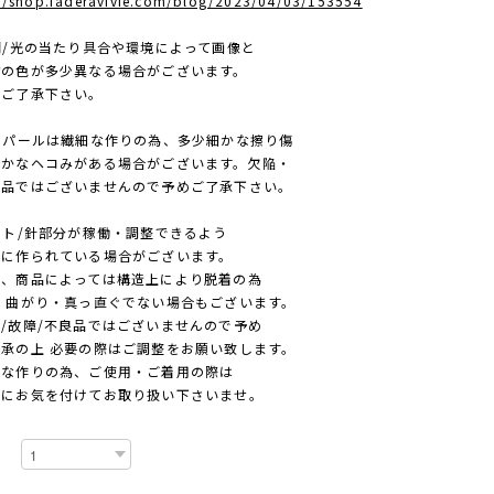
://shop.faderavivie.com/blog/2023/04/03/153554
照明/光の当たり具合や環境によって画像と
色が多少異なる場合がございます。
ご了承下さい。
人工パールは繊細な作りの為、多少細かな擦り傷
なヘコみがある場合がございます。欠陥・
ではございませんので予めご了承下さい。
ポスト/針部分が稼働・調整できるよう
作られている場合がございます。
商品によっては構造上により脱着の為
曲がり・真っ直ぐでない場合もございます。
故障/不良品ではございませんので予め
の上 必要の際はご調整をお願い致します。
作りの為、ご使用・ご着用の際は
お気を付けてお取り扱い下さいませ。